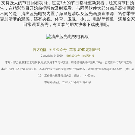
支持强大的节目回看功能，过去7天的节目都能重新观看，还支持节目预
告，在精彩节目开始前提醒你及时观看。与同类软件大部分都是高清画质
不同的是，清爽蓝光电视内置了海量超清以及蓝光画质直播源，给你带来
更加清晰的观感，还有央视、体育、卫视、少儿、电影等频道，满足全家
日常观看所需，有喜欢的朋友快来下载使用吧。
官方Q群
关注公众号
苹果UDID定制证书
Copyright © 2020
微信公众号：ios黑科技
本站大部分资源来自互联网收集,仅供用于学习和交流，请遵循相关法律法规,本站一切资源不代表本站立场，
本站一切资源不代表本站立场，若本站收录的节目无意侵犯了贵司版权，请发邮件至ioshkj@163.com （我们会
在3个工作日内删除侵权内容，谢谢。）4.60 ms
本站勉强运行: 2564天13小时17分45秒