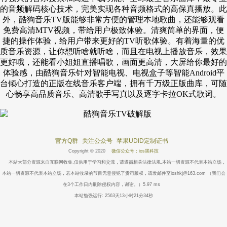
的音频解码核心技术，完美实现各种音频格式的高保真播放。此
外，酷狗音乐TV版能够非常方便的管理本地歌曲，还能够观看
免费高清MTV视频，带给用户极致体验。清爽简单的界面，便
捷的操作体验，给用户带来更好的TV听歌体验。有着海量的优
质音乐资源，让你想听啥就听啥，而且在电视上播放音乐，效果
更好哦，还能看小姐姐直播唱歌，画面更高清，大屏给你最好的
体验感，由酷狗音乐针对智能电视、电视盒子等智能Android平
台倾心打造的正版在线音乐客户端，拥有千万级正版曲库，可随
心畅享高品质音乐、高清歌手写真以及逐字卡拉OK式歌词。
官方Q群
关注公众号
苹果UDID定制证书
Copyright © 2020
微信公众号：ios黑科技
本站大部分资源来自互联网收集,仅供用于学习和交流，请遵循相关法律法规,本站一切资源不代表本站立场，
本站一切资源不代表本站立场，若本站收录的节目无意侵犯了贵司版权，请发邮件至ioshkj@163.com （我们会
在3个工作日内删除侵权内容，谢谢。）5.97 ms
本站勉强运行: 2563天13小时21分34秒