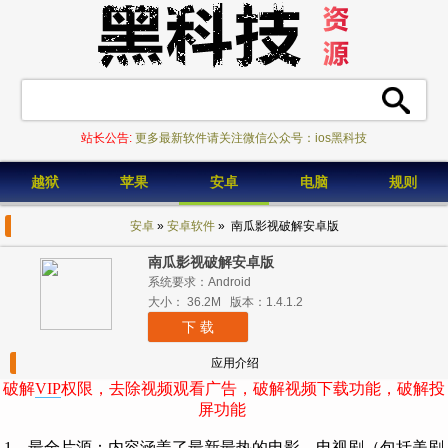
站长公告:
更多最新软件请关注微信公众号：ios黑科技
越狱
苹果
安卓
电脑
规则
安卓
»
安卓软件
» 南瓜影视破解安卓版
南瓜影视破解安卓版
系统要求：Android
大小： 36.2M 版本：1.4.1.2
下 载
应用介绍
破解
VIP
权限，
去除视频观看广告，
破解视频下载功能，
破解投
屏功能
1、最全片源：内容涵盖了最新最热的电影、电视剧（包括美剧