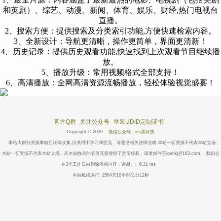
和英剧）、综艺、动漫、新闻、体育、娱乐、财经,热门电视台
直播。
2、搜索方便：提供搜索及分类索引功能,方便快速检索内容。
3、全新设计：导航更清晰，操作更简单，界面更清新！
4、历史记录：提供历史观看功能,快速找到上次观看节目继续播
放。
5、播放升级：常用视频格式全部支持！
6、高清播放：全网高清资源流畅播放，轻松体验视觉盛宴！
官方Q群
关注公众号
苹果UDID定制证书
Copyright © 2020
微信公众号：ios黑科技
本站大部分资源来自互联网收集,仅供用于学习和交流，请遵循相关法律法规,本站一切资源不代表本站立场，
本站一切资源不代表本站立场，若本站收录的节目无意侵犯了贵司版权，请发邮件至ioshkj@163.com （我们会
在3个工作日内删除侵权内容，谢谢。）6.31 ms
本站勉强运行: 2564天10小时31分12秒