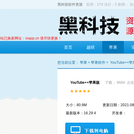
黑科技软件资源
应用：279 当日：0 新闻： 当
新网址：ivapp.cn 请尽快更换！
首页
越狱
苹果
您当前位置：
苹果
>
苹果软件
>
YouTube++
YouTube++苹果版
下载： 9684
点击
大小：80.9M
更新日期：2021-08
最新版本：16.29.4
开发者：