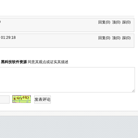
0
回复(
0
)
顶(
0
)
踩(
0
)
 01:29:18
回复(
0
)
顶(
0
)
踩(
0
)
明
黑科技软件资源
同意其观点或证实其描述